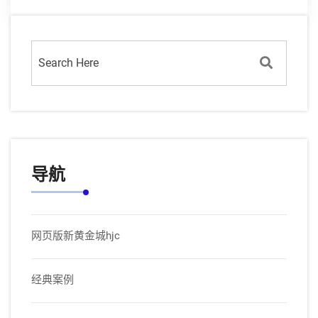
导航
网页版新黄金城hjc
经典案例