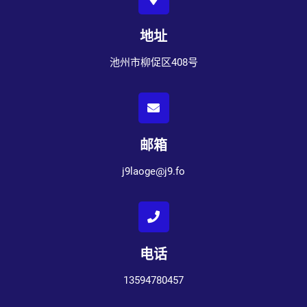
地址
池州市柳促区408号
邮箱
j9laoge@j9.fo
电话
13594780457