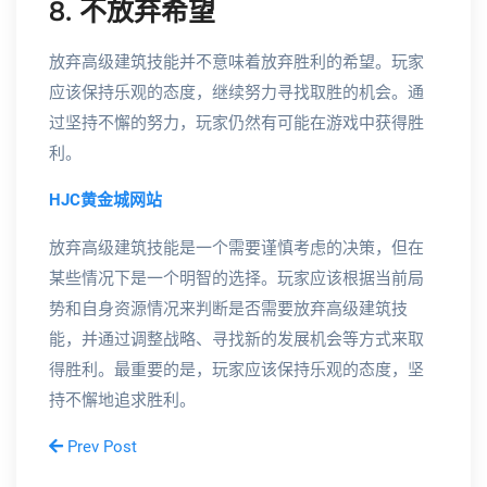
8. 不放弃希望
放弃高级建筑技能并不意味着放弃胜利的希望。玩家
应该保持乐观的态度，继续努力寻找取胜的机会。通
过坚持不懈的努力，玩家仍然有可能在游戏中获得胜
利。
HJC黄金城网站
放弃高级建筑技能是一个需要谨慎考虑的决策，但在
某些情况下是一个明智的选择。玩家应该根据当前局
势和自身资源情况来判断是否需要放弃高级建筑技
能，并通过调整战略、寻找新的发展机会等方式来取
得胜利。最重要的是，玩家应该保持乐观的态度，坚
持不懈地追求胜利。
Prev Post