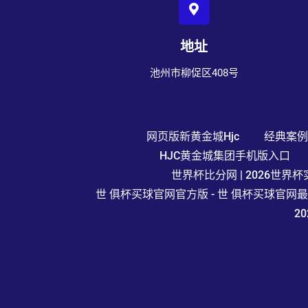
地址
池州市柳促区408号
网页版新黄金城hjc
经典案例
HJC黄金城集团手机版入口
世界杯比分网 | 2026世
世 俱杯买球官网官方版 - 世 俱杯买球官网最新版
2