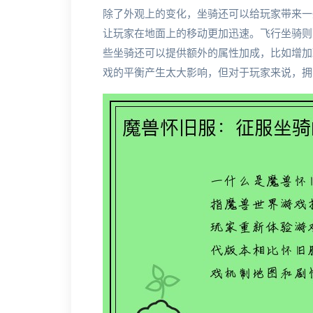
除了外观上的变化，坐骑还可以给玩家带来一
让玩家在地面上的移动更加迅速。飞行坐骑则
些坐骑还可以提供额外的属性加成，比如增加
戏的平衡产生太大影响，但对于玩家来说，拥