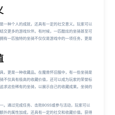
义
是一种个人的成就，还具有一定的社交意义。玩家可以
结交更多的游戏伙伴。有时候，一匹酷炫的坐骑甚至可
拥有一匹独特的坐骑不仅仅是游戏中的一项任务，更是
值
具，更是一种收藏品。在魔兽怀旧服中，有一些坐骑是
骑不仅具有极高的收藏价值，还可以成为玩家的荣誉标
追求这些稀有的坐骑，以展示自己的收藏成果。坐骑的
一。通过完成任务、击败BOSS或参与活动，玩家可以
额外的属性加成，还具有一定的社交和收藏价值。获得