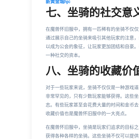
新黄金城hjc
七、坐骑的社交意
在魔兽怀旧服中，拥有一匹稀有的坐骑不仅仅
通过展示自己的坐骑来吸引其他玩家的注意，
以成为公会的象征，让玩家更加团结和自豪。
一种社交的资本。
八、坐骑的收藏价
对于一些玩家来说，坐骑不仅仅是一种游戏道
非常罕见的，只有少数玩家能够获得。这些坐
志。有些玩家甚至会花费大量的时间和金币去
收藏价值也是魔兽怀旧服中的一大亮点。
在魔兽怀旧服中，坐骑是玩家们追求的目标之
获得各种各样的坐骑。这些坐骑不仅可以提供