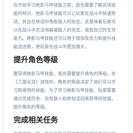
在开始学习绝影马甲技能之前，首先需要了解这项技
能的特点。绝影马甲技能可以让玩家在战斗中快速移
动，并且在移动中免疫敌人的攻击。这意味着玩家可
以在战斗中灵活地躲避敌人的攻击，增加自己的生存
能力。绝影马甲技能还可以用于增加攻击力和提升技
能连击数，使玩家在战斗中更加强大。
提升角色等级
要获得绝影马甲技能，首先需要提升角色的等级。在
《三国无双》游戏中，角色的等级决定了他们可以学
习和使用的技能。为了学习绝影马甲技能，玩家需要
通过完成任务、击败敌人和参加活动来获得经验值，
提升角色的等级。
完成相关任务