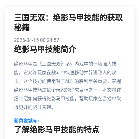
三国无双：绝影马甲技能的获取
秘籍
2026-04-15 00:24:57
绝影马甲技能简介
绝影马甲是《三国无双》系列游戏中的一项强大技
能，它允许玩家在战斗中快速移动并躲避敌人的攻
击。这个技能的使用对于战斗的胜利至关重要，掌握
绝影马甲技能是每个玩家的追求目标之一。本文将详
细介绍如何获得绝影马甲技能，帮助玩家在游戏中取
得更好的战斗表现。
新黄金城hjc
了解绝影马甲技能的特点