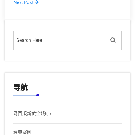
Next Post
导航
网页版新黄金城hjc
经典案例