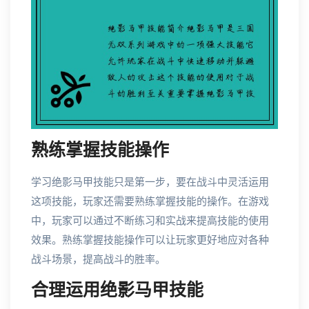
熟练掌握技能操作
学习绝影马甲技能只是第一步，要在战斗中灵活运用
这项技能，玩家还需要熟练掌握技能的操作。在游戏
中，玩家可以通过不断练习和实战来提高技能的使用
效果。熟练掌握技能操作可以让玩家更好地应对各种
战斗场景，提高战斗的胜率。
合理运用绝影马甲技能