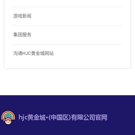
游戏新闻
集团服务
沟通HJC黄金城网站